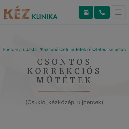
Főoldal
Tudástár
Kézsebészeti műtétek részletes ismerteté
CSONTOS
KORREKCIÓS
MŰTÉTEK
(Csukló, kézközép, ujjpercek)