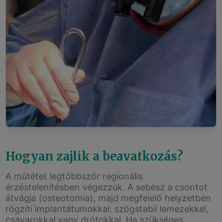
Hogyan zajlik a beavatkozás?
A műtétet legtöbbször regionális
érzéstelenítésben végezzük. A sebész a csontot
átvágja (osteotomia), majd megfelelő helyzetben
rögzíti implantátumokkal: szögstabil lemezekkel,
csavarokkal vagy drótokkal. Ha szükséges,