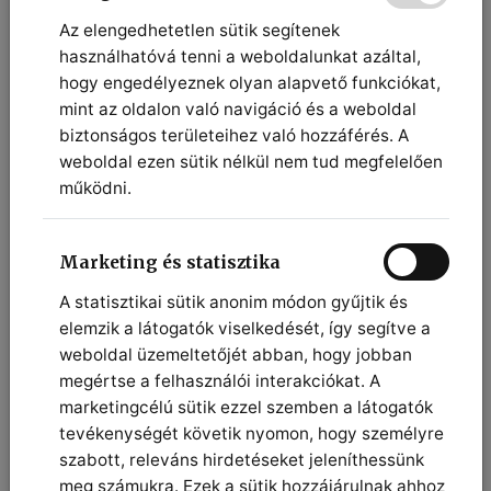
Az elengedhetetlen sütik segítenek
használhatóvá tenni a weboldalunkat azáltal,
hogy engedélyeznek olyan alapvető funkciókat,
mint az oldalon való navigáció és a weboldal
biztonságos területeihez való hozzáférés. A
Mire számíthat a páciens utána?
weboldal ezen sütik nélkül nem tud megfelelően
működni.
A műtét után rövid ideig gipszrögzítés szükséges,
majd megkezdődik a fokozatos mozgatás. A
varratokat 12-14 nap múlva távolítjuk el. A
Marketing és statisztika
rehabilitáció elengedhetetlen: a gyógytorna segít
A statisztikai sütik anonim módon gyűjtik és
visszanyerni a mozgástartományt és az erőt. A
elemzik a látogatók viselkedését, így segítve a
teljes felépülés több hónapot is igénybe vehet, de
a végeredmény a kéz stabilitásának és
weboldal üzemeltetőjét abban, hogy jobban
funkciójának jelentős javulása.
megértse a felhasználói interakciókat. A
marketingcélú sütik ezzel szemben a látogatók
tevékenységét követik nyomon, hogy személyre
szabott, releváns hirdetéseket jeleníthessünk
meg számukra. Ezek a sütik hozzájárulnak ahhoz