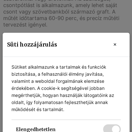
csontpótlást is alkalmazunk, amely lehet saját
csont vagy szövetbankból származó graft. A
műtét időtartama 60-90 perc, és precíz műtéti
tervezést igényel.
Süti hozzájárulás
Sütiket alkalmazunk a tartalmak és funkciók
biztosítása, a felhasználói élmény javítása,
valamint a weboldal forgalmának elemzése
érdekében. A cookie-k segítségével jobban
megérthetjük, hogyan használják látogatóink az
oldalt, így folyamatosan fejleszthetjük annak
működését és tartalmát.
Elengedhetetlen